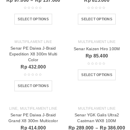
Rp
97.000
–
Rp
137.000
Rp
815.000
SELECT OPTIONS
SELECT OPTIONS
MULTIFILAMENT LINE
MULTIFILAMENT LINE
Senar PE Daiwa J-Braid
Senar Kaizen Hiro 100M
Expedition X8 300m Multi
Rp
85.400
Color
Rp
432.000
SELECT OPTIONS
SELECT OPTIONS
,
LINE
MULTIFILAMENT LINE
MULTIFILAMENT LINE
Senar PE Daiwa J-Braid
Senar YGK Galis Ultra2
Grand X8 300m Multicolor
Castman WX8 100M
Rp
414.000
Rp
289.000
–
Rp
386.000