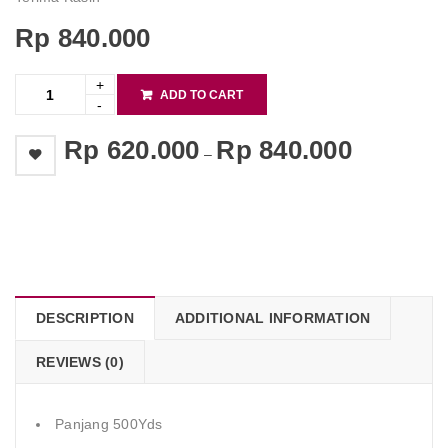
Rp
840.000
ADD TO CART
Rp
620.000
Rp
840.000
–
    Add to Wishlist
DESCRIPTION
ADDITIONAL INFORMATION
REVIEWS (0)
Panjang 500Yds