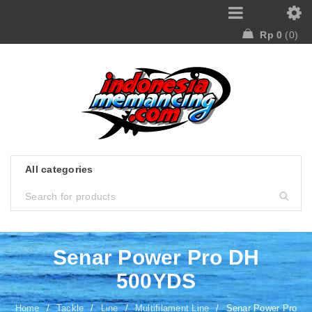
Rp
0
0
Senar Power Pro DH
500YDS
Home
/
Tackle
/
Line
/
Multifilament Line
/
Senar Power Pro