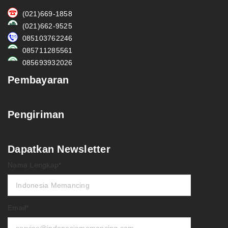
(021)669-1858
(021)662-9525
085103762246
085711285561
085693932026
Pembayaran
Pengiriman
Dapatkan Newsletter
Nama Lengkap*
Email*