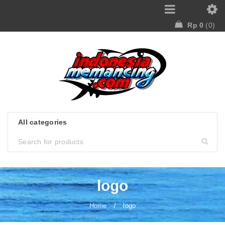
Rp
0
0
logo
Home
/
logo