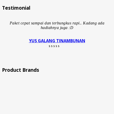
Testimonial
Paket cepat sampai dan terbungkus rapi.. Kadang ada
k
hadiahnya juga :D
YUS GALANG TINAMBUNAN
Rated 5 out of 5
Product Brands