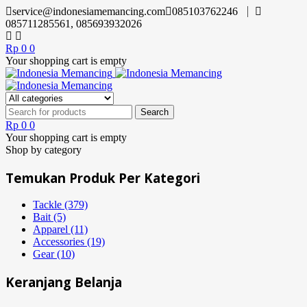
service@indonesiamemancing.com
085103762246
085711285561, 085693932026
Rp
0
0
Your shopping cart is empty
Rp
0
0
Your shopping cart is empty
Shop by category
Temukan Produk Per Kategori
Tackle (379)
Bait (5)
Apparel (11)
Accessories (19)
Gear (10)
Keranjang Belanja