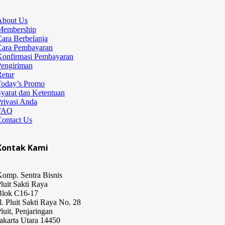
About Us
Membership
ara Berbelanja
Cara Pembayaran
Konfirmasi Pembayaran
Pengiriman
etur
Today’s Promo
yarat dan Ketentuan
rivasi Anda
FAQ
Contact Us
Kontak Kami
omp. Sentra Bisnis
luit Sakti Raya
Blok C16-17
l. Pluit Sakti Raya No. 28
luit, Penjaringan
akarta Utara 14450