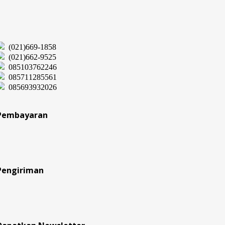
(021)669-1858
(021)662-9525
085103762246
085711285561
085693932026
Pembayaran
Pengiriman