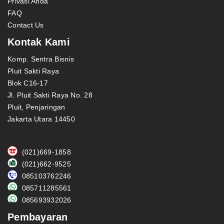
Privasi Anda
FAQ
Contact Us
Kontak Kami
Komp. Sentra Bisnis
Pluit Sakti Raya
Blok C16-17
Jl. Pluit Sakti Raya No. 28
Pluit, Penjaringan
Jakarta Utara 14450
(021)669-1858
(021)662-9525
085103762246
085711285561
085693932026
Pembayaran