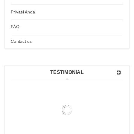
Privasi Anda
FAQ
Contact us
TESTIMONIAL
Paket cepat sampai dan terbungkus rapi.. Kadang ada
hadiahnya juga :D
YUS GALANG TINAMBUNAN
Rated 5 out of
5