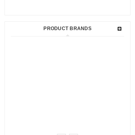
kiriman paketnya sudah saya terima, thx bnget untuk
Indonesia Memancing
PRODUCT BRANDS
SACKAY
Rated 5 out of
5
Pokoke nda usah diragukan lagi...josh
ANANG PURBOYO
Rated 5 out of
5