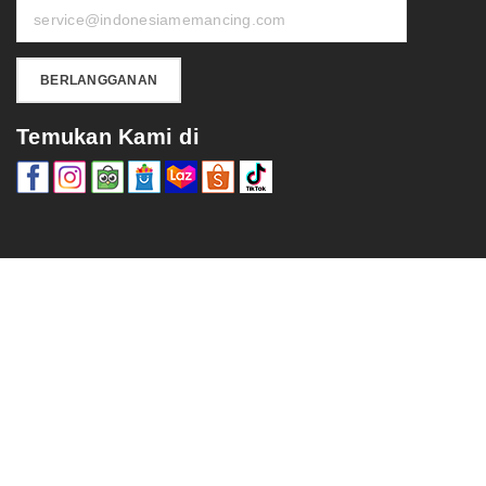
Temukan Kami di
Notifications