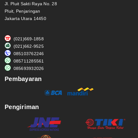
Jl. Pluit Sakti Raya No. 28
Pluit, Penjaringan
Jakarta Utara 14450
(021)669-1858
(021)662-9525
085103762246
085711285561
085693932026
Pembayaran
Pengiriman